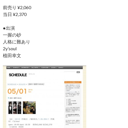
前売り ¥2,060
当日 ¥2,370
●出演
一握の砂
人格に難あり
2y’soul
植田幸文