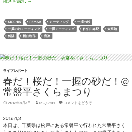
続きを読む
一握の砂ミーティング
→
MCCHIN
PBMAA
ミーティング
一握の砂
一握の砂ミーティング
一握ミーティング
佐伯由布紀
太宰治
斜陽
新曲制作
音楽
ライブレポート
春だ！桜だ！一握の砂だ！@
常盤平さくらまつり
2016年4月3日
MC_CHIN
コメントをどうぞ
2016,4,3
本日は、千葉県は松戸にある常磐平で行われた常磐平さく