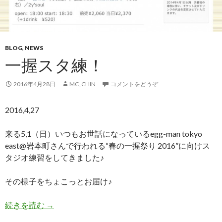
BLOG
,
NEWS
一握スタ練！
2016年4月28日
MC_CHIN
コメントをどうぞ
2016,4,27
来る5,1（日）いつもお世話になっているegg-man tokyo
east@岩本町さんで行われる“春の一握祭り 2016”に向けス
タジオ練習をしてきました♪
その様子をちょこっとお届け♪
続きを読む
一握スタ練！
→