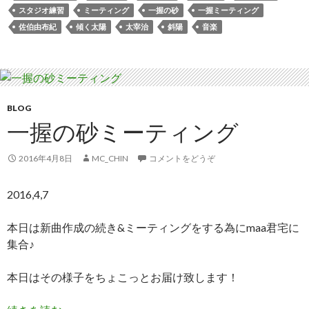
スタジオ練習
ミーティング
一握の砂
一握ミーティング
佐伯由布紀
傾く太陽
太宰治
斜陽
音楽
BLOG
一握の砂ミーティング
2016年4月8日
MC_CHIN
コメントをどうぞ
2016,4,7
本日は新曲作成の続き&ミーティングをする為にmaa君宅に
集合♪
本日はその様子をちょこっとお届け致します！