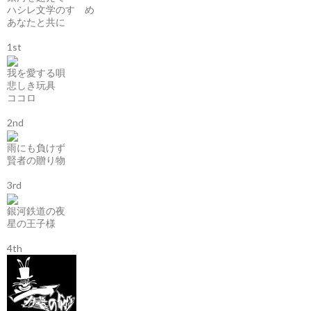
ハシレ文学のすゝめ
あなたと共に
1st
我を愛する唄
悲しき玩具
ココロ
2nd
雨にも負けず
賢者の贈り物
3rd
銀河鉄道の夜
星の王子様
4th