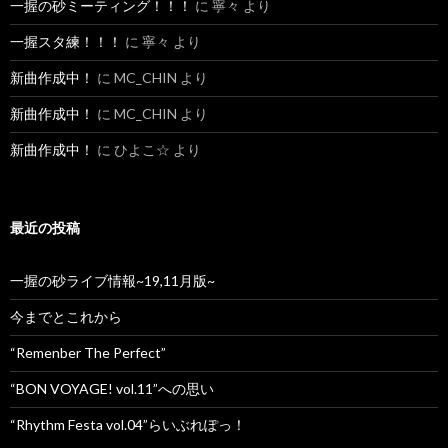
一握の砂ミーティング！！！
に
寧々
より
一握スタ練！！！
に
寧々
より
新曲作成中！
に
MC_CHIN
より
新曲作成中！
に
MC_CHIN
より
新曲作成中！
に
ひよこ☆
より
最近の投稿
一握の砂ライブ情報~19,11月版~
今までとこれから
“Remenber The Perfect”
“BON VOYAGE! vol.11”への思い
“Rhythm Festa vol.04”らいぶれぽっ！