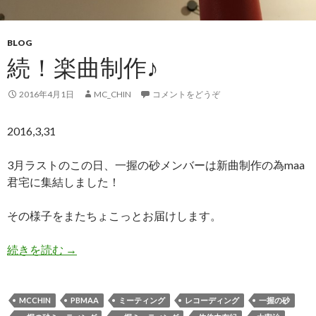
BLOG
続！楽曲制作♪
2016年4月1日
MC_CHIN
コメントをどうぞ
2016,3,31
3月ラストのこの日、一握の砂メンバーは新曲制作の為maa
君宅に集結しました！
その様子をまたちょこっとお届けします。
続きを読む
続！楽曲制作♪
→
MCCHIN
PBMAA
ミーティング
レコーディング
一握の砂