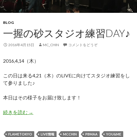
BLOG
一握の砂スタジオ練習DAY♪
2016年4月15日
MC_CHIN
コメントをどうぞ
2016,4,14（木）
この日は来る4,21（木）のLIVEに向けてスタジオ練習をし
て参りました♪
本日はその様子をお届け致します！
続きを読む
一握の砂スタジオ練習day♪
→
FLAMETOKYO
LIVE情報
MCCHIN
PBMAA
YOU&ME