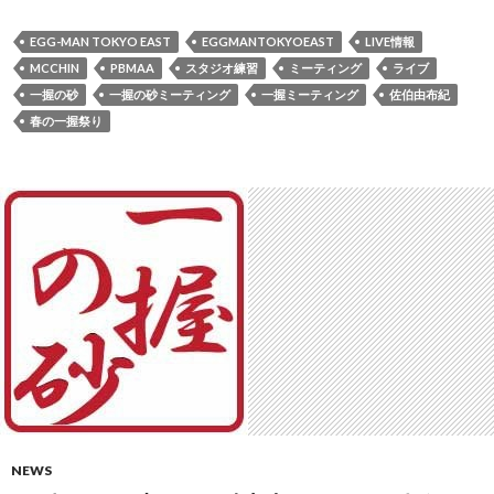
EGG-MAN TOKYO EAST
EGGMANTOKYOEAST
LIVE情報
MCCHIN
PBMAA
スタジオ練習
ミーティング
ライブ
一握の砂
一握の砂ミーティング
一握ミーティング
佐伯由布紀
春の一握祭り
NEWS