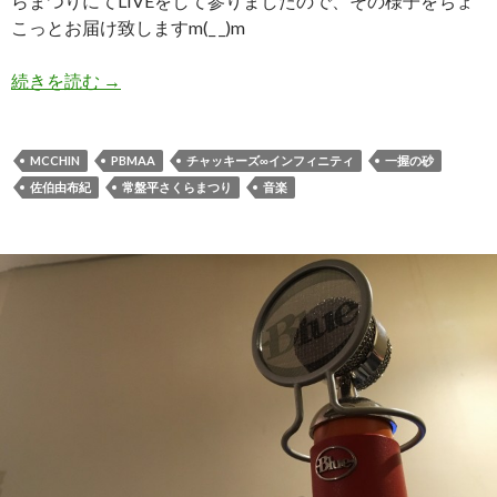
らまつりにてLIVEをして参りましたので、その様子をちょ
こっとお届け致しますm(_ _)m
続きを読む
春だ！桜だ！一握の砂だ！@常盤平さくらまつり
→
MCCHIN
PBMAA
チャッキーズ∞インフィニティ
一握の砂
佐伯由布紀
常盤平さくらまつり
音楽