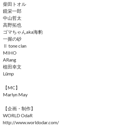
柴田トオル
鏡栄一郎
中山哲太
高野拓也
ゴマちゃんaka海豹
一握の砂
Ⅱ tone clan
MIHO
ARang
植田幸文
Lümp
【MC】
Marlyn May
【企画・制作】
WORLD OdaR
http://www.worldodar.com/