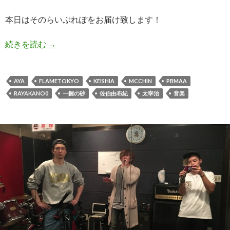
本日はそのらいぶれぽをお届け致します！
続きを読む
らいぶれぽ “YOU&ME vol.2” FLAME TOKYO@渋
→
AYA
FLAMETOKYO
KEISHIA
MCCHIN
PBMAA
RAYAKANO0
一握の砂
佐伯由布紀
太宰治
音楽