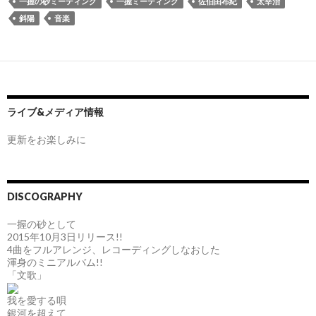
一握の砂ミーティング
一握ミーティング
佐伯由布紀
太宰治
斜陽
音楽
ライブ&メディア情報
更新をお楽しみに
DISCOGRAPHY
一握の砂として
2015年10月3日リリース!!
4曲をフルアレンジ、レコーディングしなおした
渾身のミニアルバム!!
「文歌」
我を愛する唄
銀河を超えて