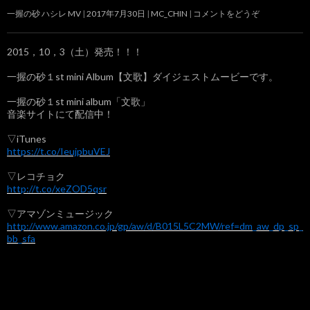
一握の砂 ハシレ MV
2017年7月30日
MC_CHIN
コメントをどうぞ
2015，10，3（土）発売！！！
一握の砂１st mini Album【文歌】ダイジェストムービーです。
一握の砂１st mini album「文歌」
音楽サイトにて配信中！
▽iTunes
https://t.co/IeujpbuVEJ
▽レコチョク
http://t.co/xeZOD5qsr
▽アマゾンミュージック
http://www.amazon.co.jp/gp/aw/d/B015L5C2MW/ref=dm_aw_dp_sp_
bb_sfa